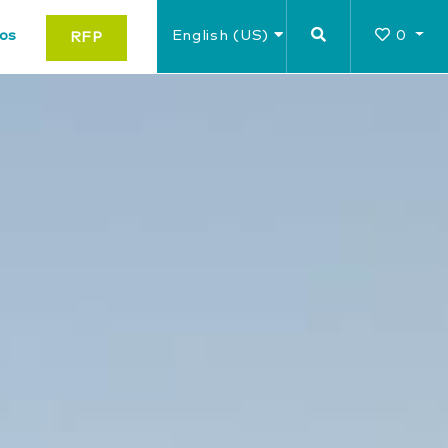
os
English (US)
0
RFP