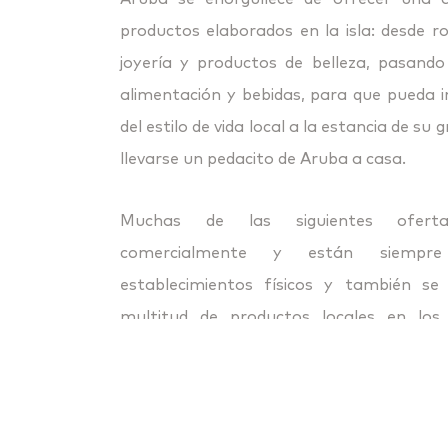
productos elaborados en la isla: desde 
joyería y productos de belleza, pasand
alimentación y bebidas, para que pueda 
del estilo de vida local a la estancia de su
llevarse un pedacito de Aruba a casa.
Muchas de las siguientes ofert
comercialmente y están siempre
establecimientos físicos y también se
multitud de productos locales en lo
organizados por los resorts. Con sufici
posible personalizar muchos de estos 
grupo.