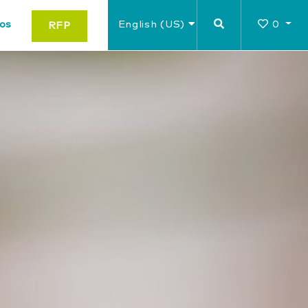
os
English (US)
0
RFP