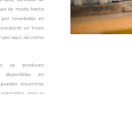
ropa de moda hasta
o por novedades en
incorporar un trozo
 grupo aquí, así como
as se producen
 disponibles en
 pueden encontrar
s mercados pop-up
ente antelación, es
productos para su