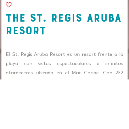
THE ST. REGIS ARUBA
RESORT
El St. Regis Aruba Resort es un resort frente a la
playa con vistas espectaculares e infinitos
atardeceres ubicado en el Mar Caribe. Con 252
habitaciones, incluidas 52 suites, su grupo disfrutará
de las maravillas naturales que ofrece Aruba. Déjese
arrullar en una de nuestras cabañas privadas en
nuestras piscinas infinitas, tome el sol o
simplemente mímese con una experiencia
personalizada en The St. Regis Spa, un retiro